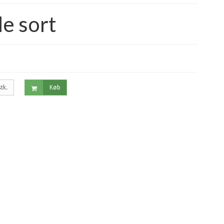
e sort
stk.
Køb