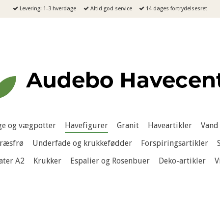
Levering: 1-3 hverdage
Altid god service
14 dages fortrydelsesret
e og vægpotter
Havefigurer
Granit
Haveartikler
Vand 
ræsfrø
Underfade og krukkefødder
Forspiringsartikler
ater A2
Krukker
Espalier og Rosenbuer
Deko-artikler
V