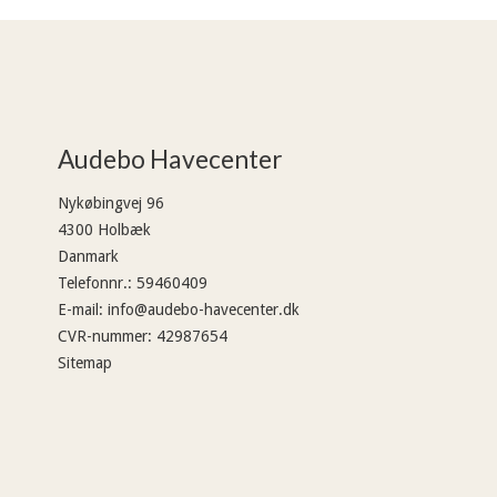
Audebo Havecenter
Nykøbingvej 96
4300 Holbæk
Danmark
Telefonnr.
:
59460409
E-mail
:
info@audebo-havecenter.dk
CVR-nummer
:
42987654
Sitemap