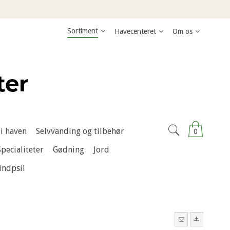
Sortiment
Havecenteret
Om os
i haven
Selvvanding og tilbehør
0
Specialiteter
Gødning
Jord
indpsil