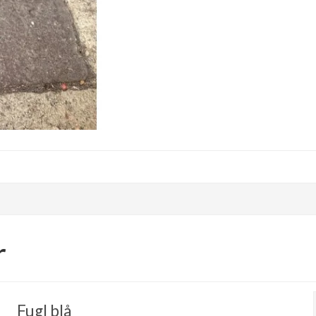
r
Fugl blå