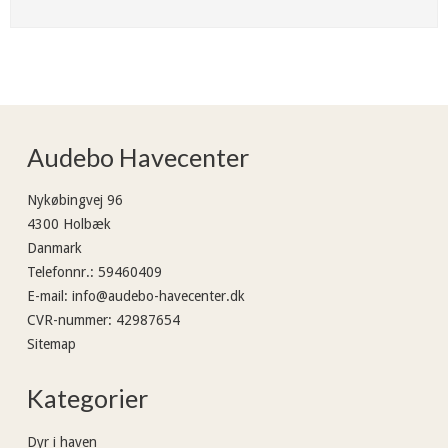
Audebo Havecenter
Nykøbingvej 96
4300 Holbæk
Danmark
Telefonnr.
:
59460409
E-mail
:
info@audebo-havecenter.dk
CVR-nummer
:
42987654
Sitemap
Kategorier
Dyr i haven