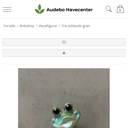
0
Forside
/
Webshop
/
Havefigurer
/
Frø siddende grøn