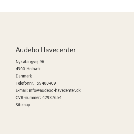
Audebo Havecenter
Nykøbingvej 96
4300 Holbæk
Danmark
Telefonnr.
:
59460409
E-mail
:
info@audebo-havecenter.dk
CVR-nummer
:
42987654
Sitemap