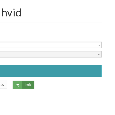
 hvid
stk.
Køb