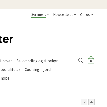
Sortiment
Havecenteret
Om os
i haven
Selvvanding og tilbehør
0
Specialiteter
Gødning
Jord
indpsil