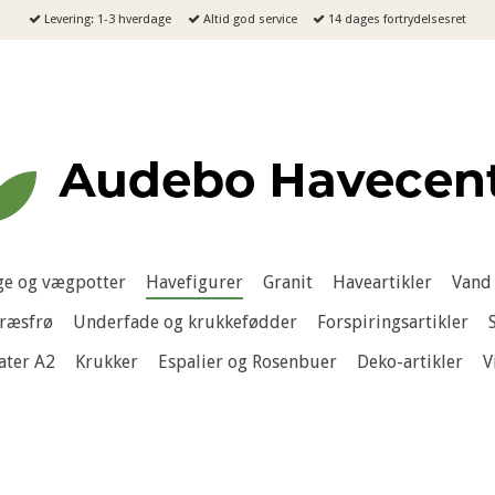
Levering: 1-3 hverdage
Altid god service
14 dages fortrydelsesret
e og vægpotter
Havefigurer
Granit
Haveartikler
Vand 
ræsfrø
Underfade og krukkefødder
Forspiringsartikler
ater A2
Krukker
Espalier og Rosenbuer
Deko-artikler
V