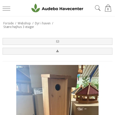
0
Forside
/
Webshop
/
Dyr i haven
/
Stære højhus 3 etager