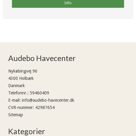
Info
Audebo Havecenter
Nykøbingvej 96
4300 Holbæk
Danmark
Telefonnr.
:
59460409
E-mail
:
info@audebo-havecenter.dk
CVR-nummer
:
42987654
Sitemap
Kategorier