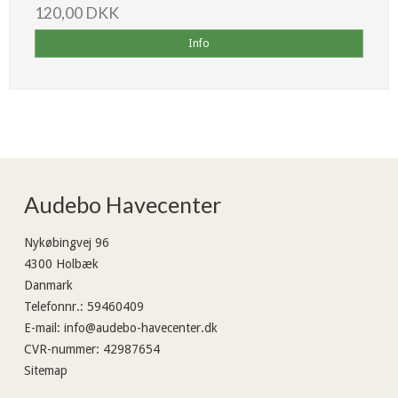
120,00 DKK
Info
Audebo Havecenter
Nykøbingvej 96
4300 Holbæk
Danmark
Telefonnr.
:
59460409
E-mail
:
info@audebo-havecenter.dk
CVR-nummer
:
42987654
Sitemap